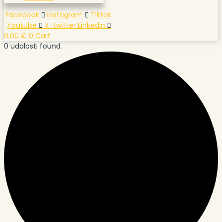
Facebook
Instagram
Tiktok
Youtube
X-twitter
Linkedin
0,00
€
0
Cart
0 udalosti found.