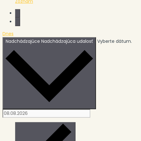
Zoznam
Dnes
Nadchádzajúce
Nadchádzajúca udalosť
Vyberte dátum.