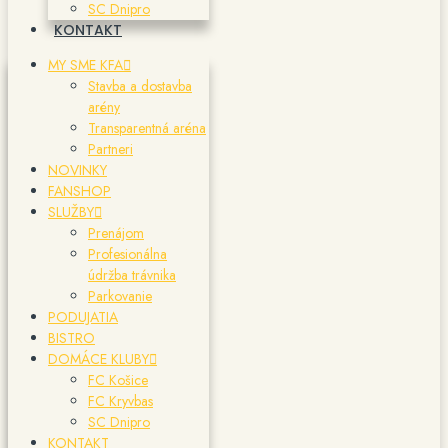
SC Dnipro
KONTAKT
MY SME KFA
Stavba a dostavba
arény
Transparentná aréna
Partneri
NOVINKY
FANSHOP
SLUŽBY
Prenájom
Profesionálna
údržba trávnika
Parkovanie
PODUJATIA
BISTRO
DOMÁCE KLUBY
FC Košice
FC Kryvbas
SC Dnipro
KONTAKT