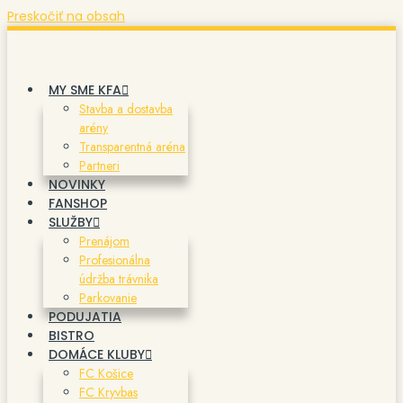
Preskočiť na obsah
MY SME KFA
Stavba a dostavba
arény
Transparentná aréna
Partneri
NOVINKY
FANSHOP
SLUŽBY
Prenájom
Profesionálna
údržba trávnika
Parkovanie
PODUJATIA
BISTRO
DOMÁCE KLUBY
FC Košice
FC Kryvbas