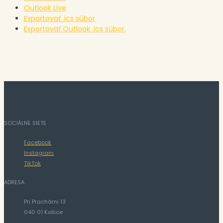
Outlook Live
Exportovať .ics súbor
Exportovať Outlook .ics súbor.
SOCIÁLNE SIETE
Facebook
Instagram
TikTok
ADRESA
Pri Prachárni 13
040 01 Košice