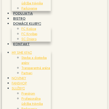
údržba trávnika
Parkovanie
PODUJATIA
BISTRO
DOMÁCE KLUBY
FC Košice
FC Kryvbas
SC Dnipro
KONTAKT
MY SME KFA
Stavba a dostavba
arény
Transparentná aréna
Partneri
NOVINKY
FANSHOP
SLUŽBY
Prenájom
Profesionálna
údržba trávnika
Parkovanie