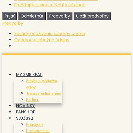
Prečítajte si viac o týchto účeloch
Prijať
Odmietnúť
Predvoľby
Uložiť predvoľby
Predvoľby
Zásady používania súborov cookie
Ochrana osobných údajov
Preskočiť
na
obsah
MY SME KFA
Stavba a dostavba
arény
Transparentná aréna
Partneri
NOVINKY
FANSHOP
SLUŽBY
Prenájom
Profesionálna