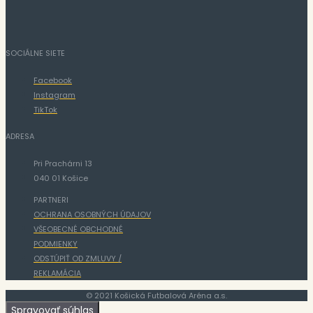
SOCIÁLNE SIETE
Facebook
Instagram
TikTok
ADRESA
Pri Prachárni 13
040 01 Košice
PARTNERI
OCHRANA OSOBNÝCH ÚDAJOV
VŠEOBECNÉ OBCHODNÉ
PODMIENKY
ODSTÚPIŤ OD ZMLUVY /
REKLAMÁCIA
© 2021 Košická Futbalová Aréna a.s.
Spravovať súhlas