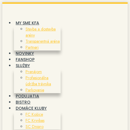
Preskočiť
na
obsah
MY SME KFA
Stavba a dostavba
arény
Transparentná aréna
Partneri
NOVINKY
FANSHOP
SLUŽBY
Prenájom
Profesionálna
údržba trávnika
Parkovanie
PODUJATIA
BISTRO
DOMÁCE KLUBY
FC Košice
FC Kryvbas
SC Dnipro