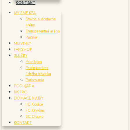
KONTAKT
MY SME KFA
Stavba a dostavba
arény
Transparentná aréna
Partneri
NOVINKY
FANSHOP
SLUŽBY
Prenájom
Profesionálna
údržba trávnika
Parkovanie
PODUJATIA
BISTRO
DOMÁCE KLUBY
FC Košice
FC Kryvbas
SC Dnipro
KONTAKT