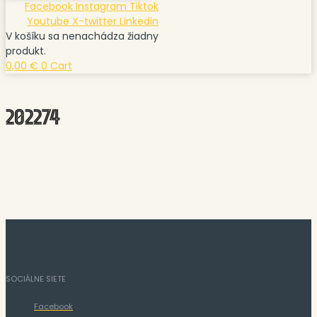
Facebook
Instagram
Tiktok
Youtube
X-twitter
Linkedin
V košíku sa nenachádza žiadny
produkt.
0,00
€
0
Cart
202274
SOCIÁLNE SIETE
Facebook