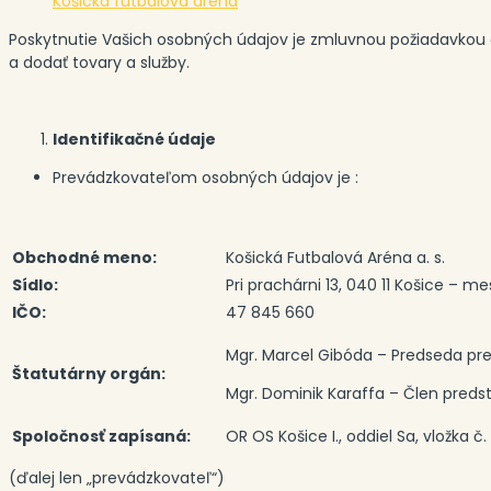
Košická futbalová aréna
Poskytnutie Vašich osobných údajov je zmluvnou požiadavkou 
a dodať tovary a služby.
Identifikačné údaje
Prevádzkovateľom osobných údajov je :
Obchodné meno:
Košická Futbalová Aréna a. s.
Sídlo:
Pri prachárni 13, 040 11 Košice – m
IČO:
47 845 660
Mgr. Marcel Gibóda – Predseda pr
Štatutárny orgán:
Mgr. Dominik Karaffa – Člen preds
Spoločnosť zapísaná:
OR OS Košice I., oddiel Sa, vložka č
(ďalej len „prevádzkovateľ“)