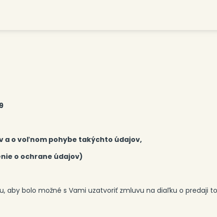
9
v a o voľnom pohybe takýchto údajov,
enie o ochrane údajov)
 aby bolo možné s Vami uzatvoriť zmluvu na diaľku o predaji to