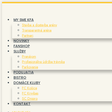
Preskočiť
na
obsah
MY SME KFA
Stavba a dostavba arény
Transparentná aréna
Partneri
NOVINKY
FANSHOP
SLUŽBY
Prenájom
Profesionálna údržba trávnika
Parkovanie
PODUJATIA
BISTRO
DOMÁCE KLUBY
FC Košice
FC Kryvbas
SC Dnipro
KONTAKT