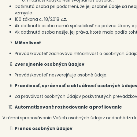
možnosť kedykoľvek svoj súhlas odvolať .
Dotknutá osoba pri podozrení, že jej osobné údaje sa n
vzmysle
100 zákona č. 18/2018 Z.z.
Ak dotknutá osoba nemá spôsobilosť na právne úkony v p
Ak dotknutá osoba nežije, jej práva, ktoré mala podľa toh
Mlčanlivosť
Prevádzkovateľ zachováva mlčanlivosť o osobných údajoc
Zverejnenie osobných údajov
Prevádzkovateľ nezverejňuje osobné údaje.
Pravdivosť, správnosť a aktuálnosť osobných údajo
Za pravdivosť osobných údajov poskytnutých prevádzkov
Automatizované rozhodovanie a profilovanie
V rámci spracovávania Vašich osobných údajov nedochádza k
Prenos osobných údajov