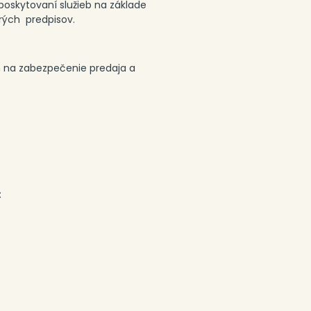
poskytovaní služieb na základe
orých predpisov.
m na zabezpečenie predaja a
: