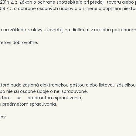
014 Z. z. Zákon o ochrane spotrebiteľa pri predaji tovaru alebo 
/2018 Z.z. o ochrane osobných údajov a o zmene a doplnení niekt
b na základe zmluvy uzavretej na diaľku a v rozsahu potrebno
teľovi dobrovoľne.
orá bude zaslaná elektronickou poštou alebo listovou zásielkou
ebo nie sú osobné údaje o nej spracúvané,
toré sú predmetom spracúvania,
 sú predmetom spracúvania,
ov,