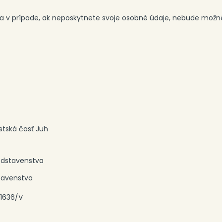
a v prípade, ak neposkytnete svoje osobné údaje, nebude možné
estská časť Juh
edstavenstva
tavenstva
. 1636/V