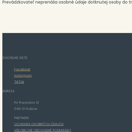
Prevádzkovateľ neprenáša osobné údaje dotknutej osoby do tret
SOCIÁLNE SIETE
Facebook
Instagram
TikTok
ADRESA
Pri Prachárni 13
040 01 Košice
PARTNERI
OCHRANA OSOBNÝCH ÚDAJOV
VŠEOBECNÉ OBCHODNÉ PODMIENKY