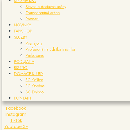
MY SME KFA
Stavba a dostavba arény
Transparentná aréna
Partneri
NOVINKY
FANSHOP
SLUŽBY
Prenájom
Profesionálna údržba trávnika
Parkovanie
PODUJATIA
BISTRO
DOMÁCE KLUBY
FC Košice
FC Kryvbas
SC Dnipro
KONTAKT
Facebook
Instagram
Tiktok
Youtube
X-