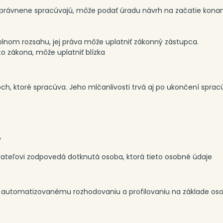
eoprávnene spracúvajú, môže podať úradu návrh na začatie kon
lnom rozsahu, jej práva môže uplatniť zákonný zástupca.
to zákona, môže uplatniť blízka
h, ktoré spracúva. Jeho mlčanlivosti trvá aj po ukončení spra
v
ateľovi zodpovedá dotknutá osoba, ktorá tieto osobné údaje
 automatizovanému rozhodovaniu a profilovaniu na základe os