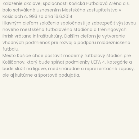
Založenie akciovej spoločnosti Košická Futbalová Aréna a.s.
bolo schválené uznesením Mestského zastupiteľstva v
Košiciach č. 993 zo dňa 16.6.2014.
Hlavným cieľom založenia spoločnosti je zabezpečiť výstavbu
nového mestského futbalového štadióna a tréningových
ihrísk vrátane infraštruktúry. Ďalším cieľom je vytvorenie
vhodných podmienok pre rozvoj a podporu mládežníckeho
futbalu.
Mesto Košice chce postaviť moderný futbalový štadión pre
Košičanov, ktorý bude spĺňať podmienky UEFA 4. kategórie a
bude slúžiť na ligové, medzinárodné a reprezentačné zápasy,
ale aj kultúrne a športové podujatia.