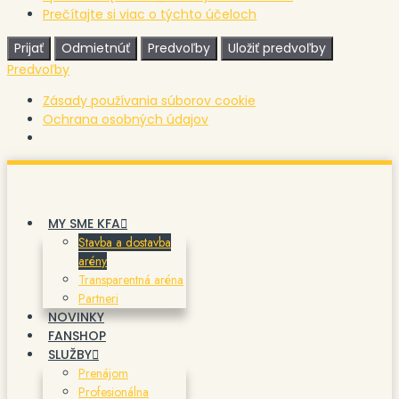
Prečítajte si viac o týchto účeloch
Prijať
Odmietnúť
Predvoľby
Uložiť predvoľby
Predvoľby
Zásady používania súborov cookie
Ochrana osobných údajov
Preskočiť
na
obsah
MY SME KFA
Stavba a dostavba
arény
Transparentná aréna
Partneri
NOVINKY
FANSHOP
SLUŽBY
Prenájom
Profesionálna