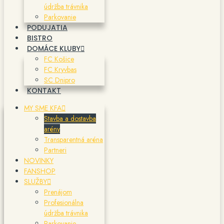
údržba trávnika
Parkovanie
PODUJATIA
BISTRO
DOMÁCE KLUBY
FC Košice
FC Kryvbas
SC Dnipro
KONTAKT
MY SME KFA
Stavba a dostavba
arény
Transparentná aréna
Partneri
NOVINKY
FANSHOP
SLUŽBY
Prenájom
Profesionálna
údržba trávnika
Parkovanie