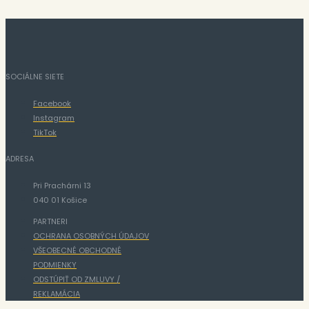
SOCIÁLNE SIETE
Facebook
Instagram
TikTok
ADRESA
Pri Prachárni 13
040 01 Košice
PARTNERI
OCHRANA OSOBNÝCH ÚDAJOV
VŠEOBECNÉ OBCHODNÉ
PODMIENKY
ODSTÚPIŤ OD ZMLUVY /
REKLAMÁCIA