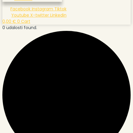
Facebook
Instagram
Tiktok
Youtube
X-twitter
Linkedin
0,00
€
0
Cart
0 udalosti found.