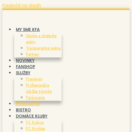
Preskočiť na obsah
MY SME KFA
Stavba a dostavba
arény
Transparentná aréna
Partneri
NOVINKY
FANSHOP
SLUŽBY
Prenájom
Profesionálna
údržba trávnika
Parkovanie
PODUJATIA
BISTRO
DOMÁCE KLUBY
FC Košice
FC Kryvbas