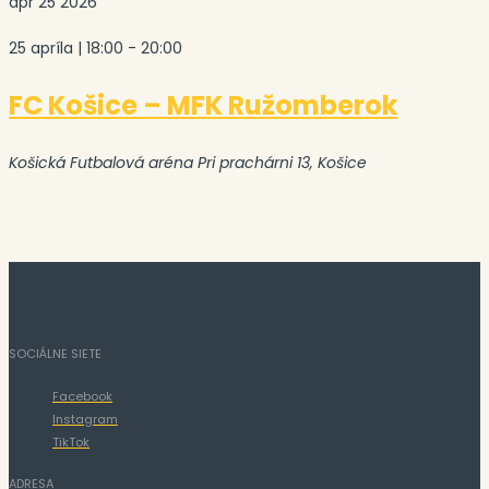
apr
25
2026
25 apríla | 18:00
-
20:00
FC Košice – MFK Ružomberok
Košická Futbalová aréna
Pri prachárni 13, Košice
SOCIÁLNE SIETE
Facebook
Instagram
TikTok
ADRESA