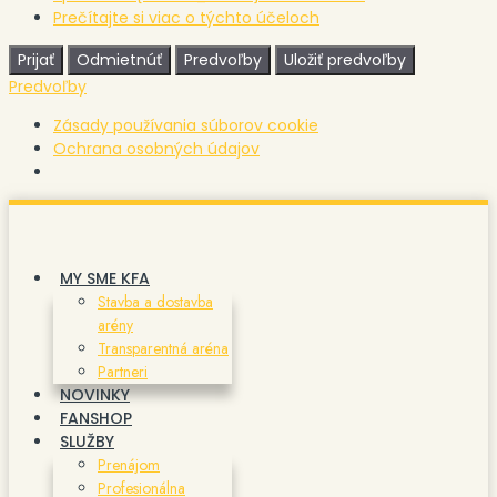
Prečítajte si viac o týchto účeloch
Prijať
Odmietnúť
Predvoľby
Uložiť predvoľby
Predvoľby
Zásady používania súborov cookie
Ochrana osobných údajov
Preskočiť
na
obsah
MY SME KFA
Stavba a dostavba
arény
Transparentná aréna
Partneri
NOVINKY
FANSHOP
SLUŽBY
Prenájom
Profesionálna