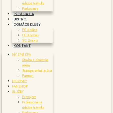
údržba trávnika
Parkovanie
PODUJATIA
BISTRO
DOMÁCE KLUBY
FC Košice
FC Kryvbas
SC Dnipro
KONTAKT
MY SME KFA
Stavba a dostavba
arény
Transparentná aréna
Partneri
NOVINKY
FANSHOP
SLUŽBY
Prenájom
Profesionálna
údržba trávnika
Parkovanie