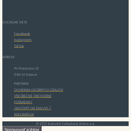
SOCIÁLNE SIETE
Facebook
Instagram
TikTok
ADRESA
Pri Prachárni 13
040 01 Košice
PARTNERI
OCHRANA OSOBNÝCH ÚDAJOV
VŠEOBECNÉ OBCHODNÉ
PODMIENKY
ODSTÚPIŤ OD ZMLUVY /
REKLAMÁCIA
© 2021 Košická Futbalová Aréna a.s.
Spravovať súhlas