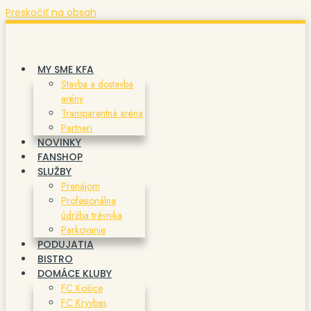
Preskočiť na obsah
MY SME KFA
Stavba a dostavba
arény
Transparentná aréna
Partneri
NOVINKY
FANSHOP
SLUŽBY
Prenájom
Profesionálna
údržba trávnika
Parkovanie
PODUJATIA
BISTRO
DOMÁCE KLUBY
FC Košice
FC Kryvbas