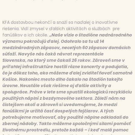
KFA dostavbou nekončí a snaží sa naďalej o inovatívne
riešenia. Vidí zmysel v ďalších aktivitách a službách pre
fanúšikov a ich okolie.
„Naše vízie o štadióne nadnárodného
významu pokračujú ďalej. Odohralo sa tu už 14
medzinárodných zápasov, necelých 60 zápasov domácich
súťa
ž
í
.
Navyše nás
čaká návrat reprezentácie
Slovenska
,
na ktorý sme čakali 26 rokov
.
Zároveň sme
v
priľahlej infraštruktúre hostili rôzne koncerty a podujatia,
čo je dôkaz toho, ako môžeme ďalej zviditeľňovať samotné
Košice. Nakoniec mesto dlho čakalo na štadión takejto
úrovne. Neustále však riešime aj ďalšie aktivity a
spolupráce. Práve v lete sme spustili ekologickú recykláciu
použitých náplní z bezdymového sektora. Záleží nám na
čistejšom okolí a zároveň si uvedomujeme, že medzi
fanúšikmi je určitá časť dospelých fajčiarov. A tých
potrebujeme motivovať, aby použité náplne odkladali do
zbernej nádoby. Takto môžeme spoločnými silami pomôcť
životnému prostrediu, pretože každá
–
i keď malá pomoc