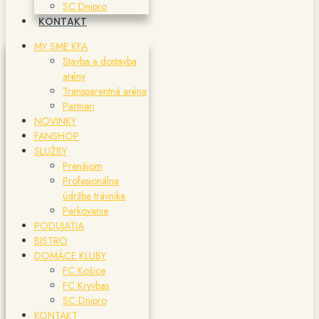
SC Dnipro
KONTAKT
MY SME KFA
Stavba a dostavba
arény
Transparentná aréna
Partneri
NOVINKY
FANSHOP
SLUŽBY
Prenájom
Profesionálna
údržba trávnika
Parkovanie
PODUJATIA
BISTRO
DOMÁCE KLUBY
FC Košice
FC Kryvbas
SC Dnipro
KONTAKT