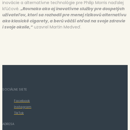
inovácie a alternatívne technológie pre Philip Morris naďalej
kľúčové.
„Rovnako a
ko aj inovatívne služby pre dospelých
užívateľov, ktorí sa rozhodli pre menej rizikovú alternatívu
ako klasické cigarety
,
a berú väčší ohľad na svoje zdravie
i svoje okolie,“
uzavrel Martin Medveď.
SOCIÁLNE SIETE
Facebook
Instagram
TikTok
ADRESA