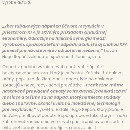
výrobe asfaltu.
„Zber tabakových náplní za účelom recyklácie v
priestoroch KFA je skvelým príkladom cirkulárnej
ekonomiky. Odkazuje na funkčnú synergiu medzi
výrobcom, spracovateľom odpadu a takisto aj snahou KFA
priniesť pre návštevníkov udržateľné riešenia,“
hovorí
Hugo Repáň, zakladateľ spoločnosti Reneso, s.r.o.
Odpad v podobe vyzbieraných použitých náplní z
bezdymového sektora, ktorý je súčasťou Košickej futbalovej
arény, poputuje do Žiaru nad Hronom, kde ho následne
spracujú v novej recyklačnej prevádzke.
„Predbežne máme
nastavené pravidelné odvozy vo frekvenci
i
jedenkrát za tri
mesiace a tešíme sa na odpad, ktorý namiesto skládky
alebo spaľovne
,
skončí u nás na inovatívnej technológii
pre recykláciu,“
vysvetľuje ďalej Hugo Repáň, ktorý plánuje
naďalej prehlbovať podobné spolupráce, vďaka ktorým môžu
zabraňovať znečisteniu verejných priestranstiev a následne
ešte vyzbieraný odpad použijú na opravu ciest.