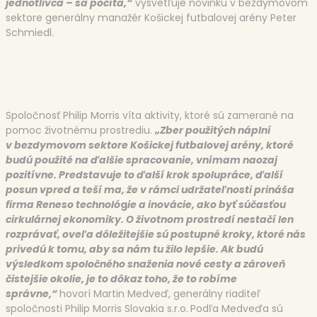
jednotlivca
–
sa počíta,“
vysvetľuje novinku v bezdymovom
sektore generálny manažér Košickej futbalovej arény Peter
Schmiedl.
Spoločnosť Philip Morris víta aktivity, ktoré sú zamerané na
pomoc životnému prostrediu.
„Zber použitých náplní
v bezdymovom sektore Košickej futbalovej arény, ktoré
budú použité na ďalšie spracovanie, vnímam naozaj
pozitívne. Predstavuje to ďalší krok spolupráce, ďalší
posun vpred a teší ma, že v rámci udržateľnosti prináša
firma
Reneso
technoló
g
ie a inovácie, ako byť súčasťou
cirkulárnej ekonomiky. O životnom prostredí nestačí len
rozprávať, oveľa dôležitejšie sú postupné kroky, ktoré nás
privedú k tomu, aby sa nám tu žilo lepšie. Ak budú
výsledkom spoločného snaženia nové cesty a zároveň
čistejšie okolie, je to dôkaz toho, že to robíme
správne,“
hovorí Martin Medveď, generálny riaditeľ
spoločnosti Philip Morris Slovakia s.r.o.
Podľa Medveďa sú