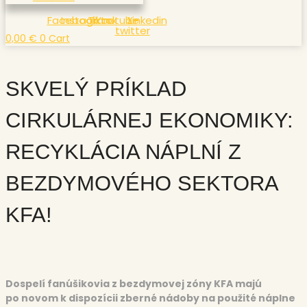
Facebook
Instagram
Tiktok
Youtube
X-
Linkedin
twitter
0,00
€
0
Cart
SKVELÝ PRÍKLAD
CIRKULÁRNEJ EKONOMIKY:
RECYKLÁCIA NÁPLNÍ Z
BEZDYMOVÉHO SEKTORA
KFA!
Dospelí fanúšikovia z bezdymovej zóny KFA majú
po
novom k dispozícii zberné nádoby na použité náplne