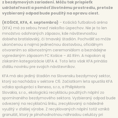
z bezdymových zariadení. Môžu tak prispieť
k
udržateľnosti a pomôcť životnému prostrediu, pretože
vyzbieraný odpad bude použitý na opravu ciest.
(KOŠICE, KFA, 4. septembra)
– Košická futbalová aréna
(KFA) má za sebou hneď niekoľko úspechov. Nie je to len
množstvo odohraných zápasov, kde návštevnosťou
dobieha bratislavský, či trnavský štadión. Pochváliť sa môže
ukončenou a najmä jedinečnou dostavbou, oficiálnym
otvorením so slávnostným ceremoniálom a beznádejne
vypredaným zápasom FC Košice – AS Rím. A napokon aj
získaním kategorizácie UEFA 4. Toto leto však KFA prináša
ďalšiu novinku pre svojich návštevníkov.
KFA má ako jediný štadión na Slovensku bezdymový sektor,
ktorý sa nachádza v sektore C6. Začiatkom leta spustila KFA
vďaka spolupráci s Reneso, s.r.o, a PhilipMorris
Slovakia, s.r.o., ekologickú recykláciu použitých náplní zo
spomínaného bezdymového sektora. Vyzbieraný odpad bude
odvezený na recyklačnú linku, zrecyklovaný a následné
využitý v ďalšej výrobe. Z recyklovaných náplní totiž vzniká
granulát, ktorý je plnohodnotnou náhradou celulózy pri