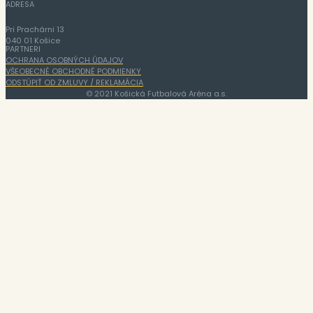
ADRESA
Pri Prachárni 13
040 01 Košice
PARTNERI
OCHRANA OSOBNÝCH ÚDAJOV
VŠEOBECNÉ OBCHODNÉ PODMIENKY
ODSTÚPIŤ OD ZMLUVY / REKLAMÁCIA
© 2021 Košická Futbalová Aréna a.s.