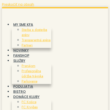
Preskočiť na obsah
MY SME KFA
Stavba a dostavba
arény
Transparentná aréna
Partneri
NOVINKY
FANSHOP
SLUŽBY
Prenájom
Profesionálna
údržba trávnika
Parkovanie
PODUJATIA
BISTRO
DOMÁCE KLUBY
FC Košice
FC Kryvbas