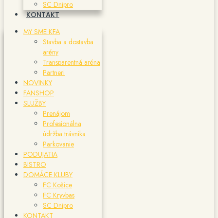
SC Dnipro
KONTAKT
MY SME KFA
Stavba a dostavba
arény
Transparentná aréna
Partneri
NOVINKY
FANSHOP
SLUŽBY
Prenájom
Profesionálna
údržba trávnika
Parkovanie
PODUJATIA
BISTRO
DOMÁCE KLUBY
FC Košice
FC Kryvbas
SC Dnipro
KONTAKT