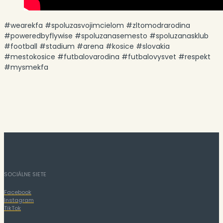
#wearekfa #spoluzasvojimcielom #zltomodrarodina
#poweredbyflywise #spoluzanasemesto #spoluzanasklub
#football #stadium #arena #kosice #slovakia
#mestokosice #futbalovarodina #futbalovysvet #respekt
#mysmekfa
SOCIÁLNE SIETE
Facebook
Instagram
TikTok