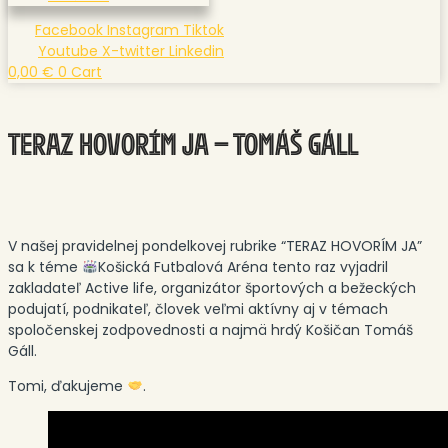
Facebook
Instagram
Tiktok
Youtube
X-twitter
Linkedin
0,00
€
0
Cart
TERAZ HOVORÍM JA – TOMÁŠ GÁLL
V našej pravidelnej pondelkovej rubrike “TERAZ HOVORÍM JA”
sa k téme
Košická Futbalová Aréna tento raz vyjadril
zakladateľ Active life, organizátor športových a bežeckých
podujatí, podnikateľ, človek veľmi aktívny aj v témach
spoločenskej zodpovednosti a najmä hrdý Košičan Tomáš
Gáll.
Tomi, ďakujeme
.