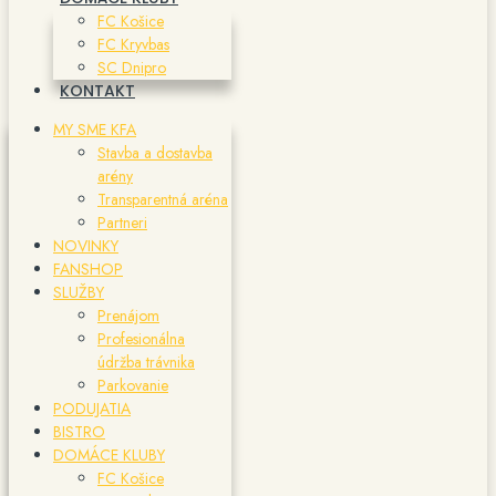
FC Košice
FC Kryvbas
SC Dnipro
KONTAKT
MY SME KFA
Stavba a dostavba
arény
Transparentná aréna
Partneri
NOVINKY
FANSHOP
SLUŽBY
Prenájom
Profesionálna
údržba trávnika
Parkovanie
PODUJATIA
BISTRO
DOMÁCE KLUBY
FC Košice