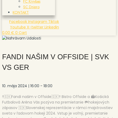
FC Kryvbas
SC Dnipro
KONTAKT
Facebook
Instagram
Tiktok
Youtube
X-twitter
Linkedin
0,00
€
0
Cart
FANDI NAŠIM V OFFSIDE | SVK
VS GER
10. mája 2024
|
16:00
-
18:00
‼🇸🇰Fandi našim v Offside🇸🇰‼ Bistro Offside a 🏟Košická
Futbalová Aréna Vás pozýva na premietanie 🥅hokejových
zápasov 🇸🇰Slovenskej reprezentácie v rámci majstrovstiev
sveta v ľadovom hokeji 2024. Vstup je voľný, premietanie