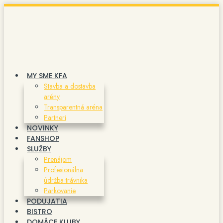
Preskočiť
na
obsah
MY SME KFA
Stavba a dostavba
arény
Transparentná aréna
Partneri
NOVINKY
FANSHOP
SLUŽBY
Prenájom
Profesionálna
údržba trávnika
Parkovanie
PODUJATIA
BISTRO
DOMÁCE KLUBY