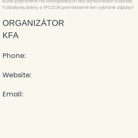
bude pripravené na veľkoplošných led obrazovkách Košickej
Futbalovej Arény a ‼POZOR premietame len vybrané zápasy‼
ORGANIZÁTOR
KFA
Phone:
Website:
Email: