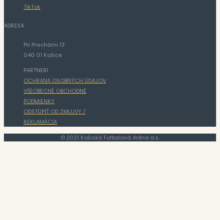
TikTok
ADRESA
Pri Prachárni 13
040 01 Košice
PARTNERI
OCHRANA OSOBNÝCH ÚDAJOV
VŠEOBECNÉ OBCHODNÉ
PODMIENKY
ODSTÚPIŤ OD ZMLUVY /
REKLAMÁCIA
© 2021 Košická Futbalová Aréna a.s.