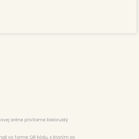
lovej aréne privítame bieloruský
ail vo forme QR kódu, s ktorým sa