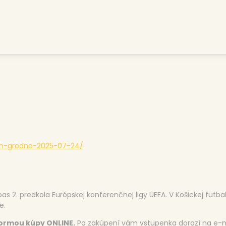
man-grodno-2025-07-24/
as 2. predkola Európskej konferenčnej ligy UEFA. V Košickej futba
e.
formou kúpy ONLINE.
Po zakúpení vám vstupenka dorazí na e-m