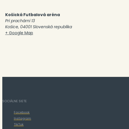
Košická Futbalová aréna
Pri prachárni 13
Košice
,
04001
Slovenská republika
+ Google Map
SOCIÁLNE SIETE
Facebook
Instagram
TikTok