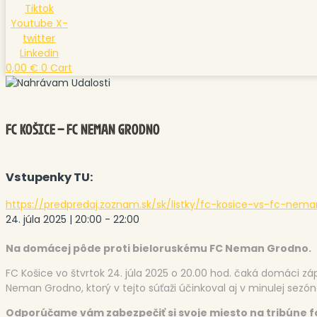
Tiktok
Youtube
X-
twitter
Linkedin
0,00
€
0
Cart
FC KOŠICE – FC NEMAN GRODNO
Vstupenky TU:
https://predpredaj.zoznam.sk/sk/listky/fc-kosice-vs-fc-ne
24. júla 2025
|
20:00
-
22:00
Na domácej pôde proti bieloruskému FC Neman Grodno.
FC Košice vo štvrtok 24. júla 2025 o 20.00 hod. čaká domáci záp
Neman Grodno, ktorý v tejto súťaži účinkoval aj v minulej sezón
Odporúčame vám zabezpečiť si svoje miesto na tribúne 