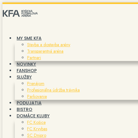
Preskočiť
na
obsah
MY SME KFA
Stavba a dostavba arény
Transparentná aréna
Partneri
NOVINKY
FANSHOP
SLUŽBY
Prenájom
Profesionálna údržba trávnika
Parkovanie
PODUJATIA
BISTRO
DOMÁCE KLUBY
FC Košice
FC Kryvbas
SC Dnipro