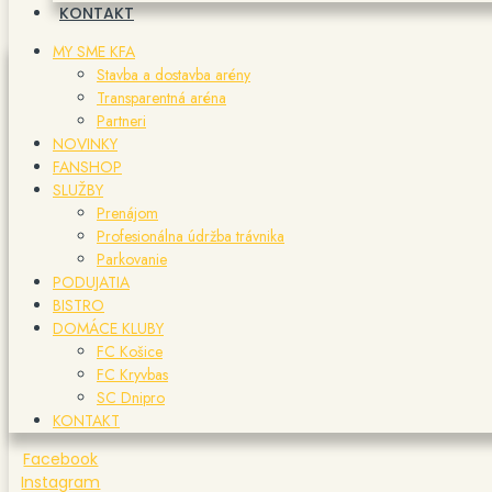
KONTAKT
MY SME KFA
Stavba a dostavba arény
Transparentná aréna
Partneri
NOVINKY
FANSHOP
SLUŽBY
Prenájom
Profesionálna údržba trávnika
Parkovanie
PODUJATIA
BISTRO
DOMÁCE KLUBY
FC Košice
FC Kryvbas
SC Dnipro
KONTAKT
Facebook
Instagram