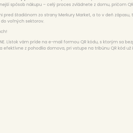
nejší spôsob nákupu – celý proces zvládnete z domu, pričom QR 
i pred štadiónom zo strany Merkury Market, a to v deň zápasu, 
 do voľných sektorov.
ach!
E. Lístok vám príde na e-mail formou QR kódu, s ktorým sa bez
o a efektívne z pohodlia domova, pri vstupe na tribúnu QR kód už 