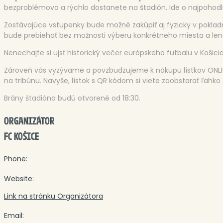
bezproblémovo a rýchlo dostanete na štadión. Ide o najpohodl
Zostávajúce vstupenky bude možné zakúpiť aj fyzicky v pokladn
bude prebiehať bez možnosti výberu konkrétneho miesta a len
Nenechajte si ujsť historický večer európskeho futbalu v Košici
Zároveň vás vyzývame a povzbudzujeme k nákupu lístkov ONLIN
na tribúnu. Navyše, lístok s QR kódom si viete zaobstarať ľahk
Brány štadióna budú otvorené od 18:30.
ORGANIZÁTOR
FC KOŠICE
Phone:
Website:
Link na stránku Organizátora
Email: