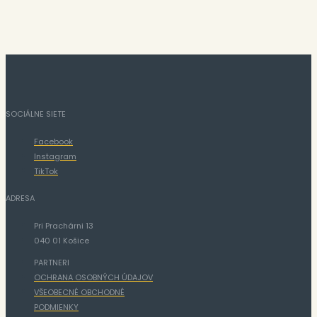
SOCIÁLNE SIETE
Facebook
Instagram
TikTok
ADRESA
Pri Prachárni 13
040 01 Košice
PARTNERI
OCHRANA OSOBNÝCH ÚDAJOV
VŠEOBECNÉ OBCHODNÉ
PODMIENKY