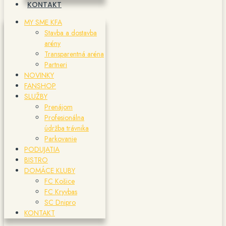
KONTAKT
MY SME KFA
Stavba a dostavba
arény
Transparentná aréna
Partneri
NOVINKY
FANSHOP
SLUŽBY
Prenájom
Profesionálna
údržba trávnika
Parkovanie
PODUJATIA
BISTRO
DOMÁCE KLUBY
FC Košice
FC Kryvbas
SC Dnipro
KONTAKT