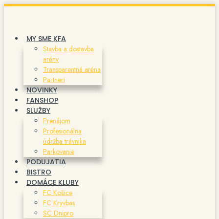
Preskočiť
na
obsah
MY SME KFA
Stavba a dostavba
arény
Transparentná aréna
Partneri
NOVINKY
FANSHOP
SLUŽBY
Prenájom
Profesionálna
údržba trávnika
Parkovanie
PODUJATIA
BISTRO
DOMÁCE KLUBY
FC Košice
FC Kryvbas
SC Dnipro