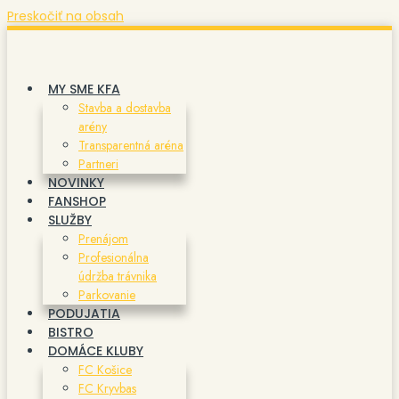
Preskočiť na obsah
MY SME KFA
Stavba a dostavba
arény
Transparentná aréna
Partneri
NOVINKY
FANSHOP
SLUŽBY
Prenájom
Profesionálna
údržba trávnika
Parkovanie
PODUJATIA
BISTRO
DOMÁCE KLUBY
FC Košice
FC Kryvbas