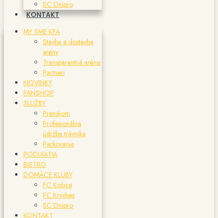
SC Dnipro
KONTAKT
MY SME KFA
Stavba a dostavba
arény
Transparentná aréna
Partneri
NOVINKY
FANSHOP
SLUŽBY
Prenájom
Profesionálna
údržba trávnika
Parkovanie
PODUJATIA
BISTRO
DOMÁCE KLUBY
FC Košice
FC Kryvbas
SC Dnipro
KONTAKT