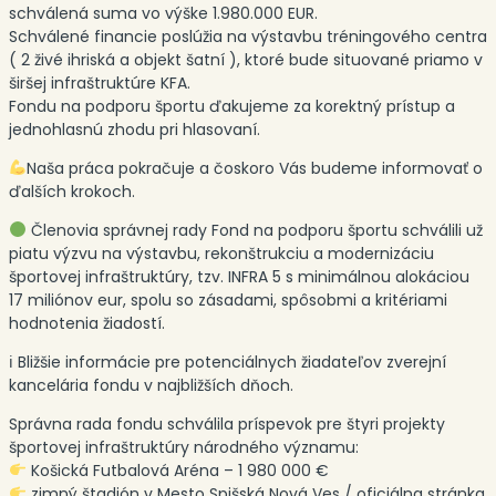
schválená suma vo výške 1.980.000 EUR.
Schválené financie poslúžia na výstavbu tréningového centra
( 2 živé ihriská a objekt šatní ), ktoré bude situované priamo v
širšej infraštruktúre KFA.
Fondu na podporu športu ďakujeme za korektný prístup a
jednohlasnú zhodu pri hlasovaní.
Naša práca pokračuje a čoskoro Vás budeme informovať o
ďalších krokoch.
Členovia správnej rady Fond na podporu športu schválili už
piatu výzvu na výstavbu, rekonštrukciu a modernizáciu
športovej infraštruktúry, tzv. INFRA 5 s minimálnou alokáciou
17 miliónov eur, spolu so zásadami, spôsobmi a kritériami
hodnotenia žiadostí.
ℹ Bližšie informácie pre potenciálnych žiadateľov zverejní
kancelária fondu v najbližších dňoch.
Správna rada fondu schválila príspevok pre štyri projekty
športovej infraštruktúry národného významu:
Košická Futbalová Aréna – 1 980 000 €
zimný štadión v Mesto Spišská Nová Ves / oficiálna stránka