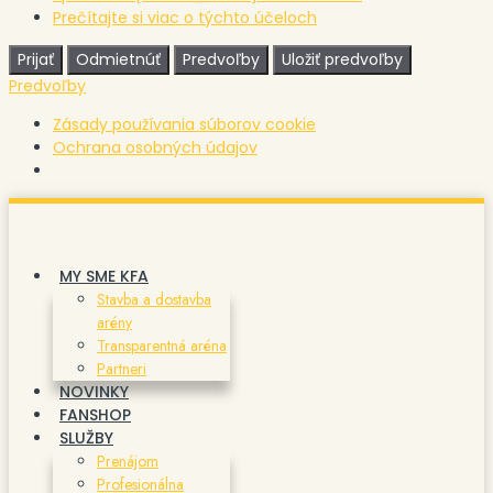
Prečítajte si viac o týchto účeloch
Prijať
Odmietnúť
Predvoľby
Uložiť predvoľby
Predvoľby
Zásady používania súborov cookie
Ochrana osobných údajov
Preskočiť
na
obsah
MY SME KFA
Stavba a dostavba
arény
Transparentná aréna
Partneri
NOVINKY
FANSHOP
SLUŽBY
Prenájom
Profesionálna