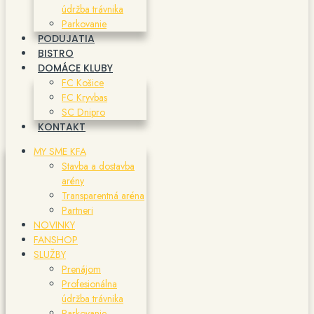
údržba trávnika
Parkovanie
PODUJATIA
BISTRO
DOMÁCE KLUBY
FC Košice
FC Kryvbas
SC Dnipro
KONTAKT
MY SME KFA
Stavba a dostavba
arény
Transparentná aréna
Partneri
NOVINKY
FANSHOP
SLUŽBY
Prenájom
Profesionálna
údržba trávnika
Parkovanie