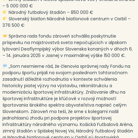
– 5 000 000 €
Národný futbalový štadión – 850 000 €
Slovenský biatlon Národné biatlonové centrum v Osrblí –
376 500 €
Správna rada fondu zároveň schválila poskytnutie
príspevku na majstrovstvá sveta nepočujúcich v alpskom
lyžovaní Deaflympijský výbor Slovenska konaných v dňoch 6.
– 14. januára 2025 v Jasnej v maximálnej výške 150 000 €.
„Som nesmierne rád, že členovia správnej rady Fondu na
podporu športu prijali na svojom poslednom tohtoročnom
zasadnutí dôležité rozhodnutia v kontexte schválenia
historicky piatej výzvy na výstavbu, rekonštrukciu a
modernizáciu športovej infraštruktúry. Znižovanie dlhu na
športovej infraštruktúre je kľúčové v rozvoji možností
športovania širokého spektra obyvateľstva naprieč celým
Slovenskom. Zároveň ma teší, že sme s kolegami našli
jednohlasnú zhodu pri podpore projektov športovej
infraštruktúry národného významu. Košická Futbalová Aréna,
zimný štadión v Spišskej Novej Vsi, Národný futbalový štadión
aj Národné biatlonové centrum v Osrblí sú športoviská,