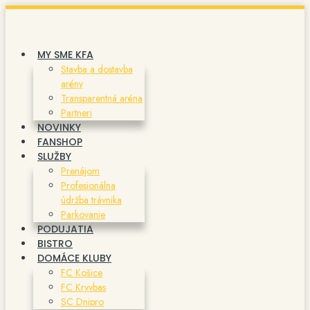
Preskočiť
na
obsah
MY SME KFA
Stavba a dostavba
arény
Transparentná aréna
Partneri
NOVINKY
FANSHOP
SLUŽBY
Prenájom
Profesionálna
údržba trávnika
Parkovanie
PODUJATIA
BISTRO
DOMÁCE KLUBY
FC Košice
FC Kryvbas
SC Dnipro