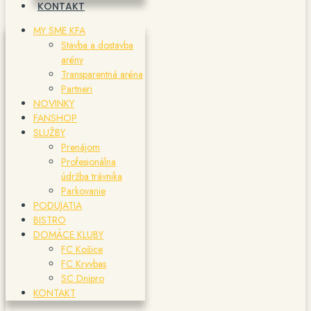
KONTAKT
MY SME KFA
Stavba a dostavba
arény
Transparentná aréna
Partneri
NOVINKY
FANSHOP
SLUŽBY
Prenájom
Profesionálna
údržba trávnika
Parkovanie
PODUJATIA
BISTRO
DOMÁCE KLUBY
FC Košice
FC Kryvbas
SC Dnipro
KONTAKT