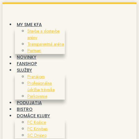
Preskočiť
na
obsah
MY SME KFA
Stavba a dostavba
arény
Transparentná aréna
Partneri
NOVINKY
FANSHOP
SLUŽBY
Prenájom
Profesionálna
údržba trávnika
Parkovanie
PODUJATIA
BISTRO
DOMÁCE KLUBY
FC Košice
FC Kryvbas
SC Dnipro