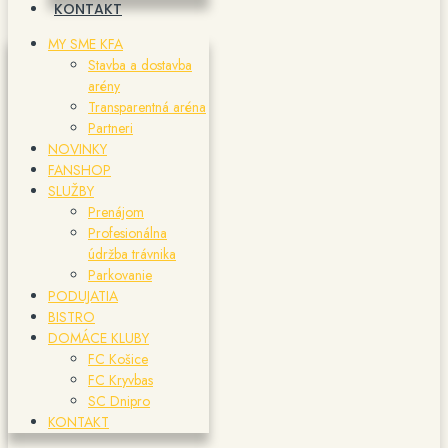
KONTAKT
MY SME KFA
Stavba a dostavba
arény
Transparentná aréna
Partneri
NOVINKY
FANSHOP
SLUŽBY
Prenájom
Profesionálna
údržba trávnika
Parkovanie
PODUJATIA
BISTRO
DOMÁCE KLUBY
FC Košice
FC Kryvbas
SC Dnipro
KONTAKT