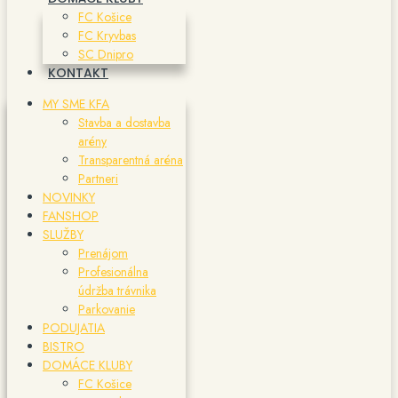
FC Košice
FC Kryvbas
SC Dnipro
KONTAKT
MY SME KFA
Stavba a dostavba
arény
Transparentná aréna
Partneri
NOVINKY
FANSHOP
SLUŽBY
Prenájom
Profesionálna
údržba trávnika
Parkovanie
PODUJATIA
BISTRO
DOMÁCE KLUBY
FC Košice