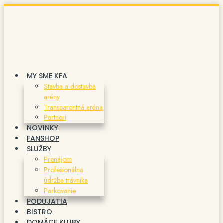
Preskočiť
na
obsah
MY SME KFA
Stavba a dostavba
arény
Transparentná aréna
Partneri
NOVINKY
FANSHOP
SLUŽBY
Prenájom
Profesionálna
údržba trávnika
Parkovanie
PODUJATIA
BISTRO
DOMÁCE KLUBY