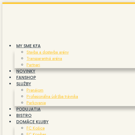
Preskočiť
na
obsah
MY SME KFA
Stavba a dostavba arény
Transparentná aréna
Partneri
NOVINKY
FANSHOP
SLUŽBY
Prenájom
Profesionálna údržba trávnika
Parkovanie
PODUJATIA
BISTRO
DOMÁCE KLUBY
FC Košice
FC Kryvbas