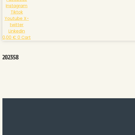
Instagram
Tiktok
Youtube
X-
twitter
Linkedin
0,00
€
0
Cart
202358