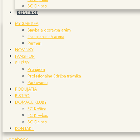
SC Dnipro
KONTAKT
MY SME KFA
Stavba a dostavba arény
Transparentná aréna
Partneri
NOVINKY
FANSHOP
SLUŽBY
Prenájom
Profesionálna údržba trávnika
Parkovanie
PODUJATIA
BISTRO
DOMÁCE KLUBY
FC Košice
FC Kryvbas
SC Dnipro
KONTAKT
Facebook