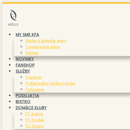
Preskočiť
na
obsah
MY SME KFA
Stavba a dostavba arény
Transparentná aréna
Partneri
NOVINKY
FANSHOP
SLUŽBY
Prenájom
Profesionálna údržba trávnika
Parkovanie
PODUJATIA
BISTRO
DOMÁCE KLUBY
FC Košice
FC Kryvbas
SC Dnipro