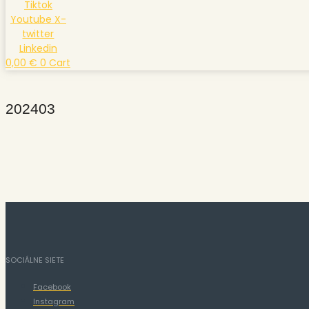
Tiktok
Youtube
X-
twitter
Linkedin
0,00
€
0
Cart
202403
SOCIÁLNE SIETE
Facebook
Instagram