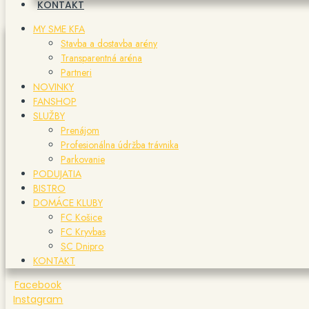
KONTAKT
MY SME KFA
Stavba a dostavba arény
Transparentná aréna
Partneri
NOVINKY
FANSHOP
SLUŽBY
Prenájom
Profesionálna údržba trávnika
Parkovanie
PODUJATIA
BISTRO
DOMÁCE KLUBY
FC Košice
FC Kryvbas
SC Dnipro
KONTAKT
Facebook
Instagram