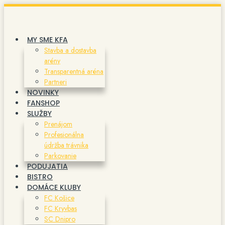
Preskočiť
na
obsah
MY SME KFA
Stavba a dostavba
arény
Transparentná aréna
Partneri
NOVINKY
FANSHOP
SLUŽBY
Prenájom
Profesionálna
údržba trávnika
Parkovanie
PODUJATIA
BISTRO
DOMÁCE KLUBY
FC Košice
FC Kryvbas
SC Dnipro