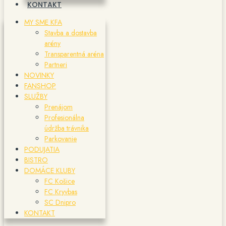
KONTAKT
MY SME KFA
Stavba a dostavba
arény
Transparentná aréna
Partneri
NOVINKY
FANSHOP
SLUŽBY
Prenájom
Profesionálna
údržba trávnika
Parkovanie
PODUJATIA
BISTRO
DOMÁCE KLUBY
FC Košice
FC Kryvbas
SC Dnipro
KONTAKT