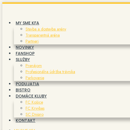
Preskočiť
na
obsah
MY SME KFA
Stavba a dostavba arény
Transparentná aréna
Partneri
NOVINKY
FANSHOP
SLUŽBY
Prenájom
Profesionálna údržba trávnika
Parkovanie
PODUJATIA
BISTRO
DOMÁCE KLUBY
FC Košice
FC Kryvbas
SC Dnipro
KONTAKT