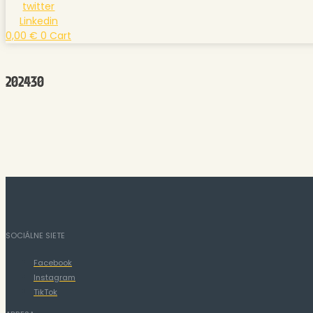
twitter
Linkedin
0,00
€
0
Cart
202430
SOCIÁLNE SIETE
Facebook
Instagram
TikTok