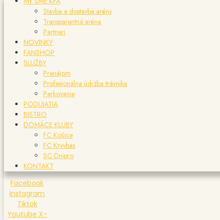
MY SME KFA
Stavba a dostavba arény
Transparentná aréna
Partneri
NOVINKY
FANSHOP
SLUŽBY
Prenájom
Profesionálna údržba trávnika
Parkovanie
PODUJATIA
BISTRO
DOMÁCE KLUBY
FC Košice
FC Kryvbas
SC Dnipro
KONTAKT
Facebook
Instagram
Tiktok
Youtube
X-