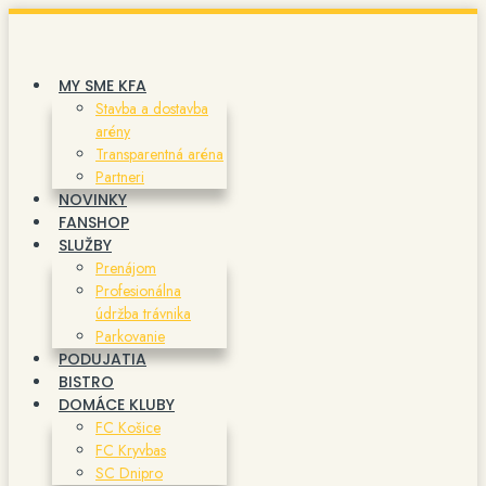
Preskočiť
na
obsah
MY SME KFA
Stavba a dostavba
arény
Transparentná aréna
Partneri
NOVINKY
FANSHOP
SLUŽBY
Prenájom
Profesionálna
údržba trávnika
Parkovanie
PODUJATIA
BISTRO
DOMÁCE KLUBY
FC Košice
FC Kryvbas
SC Dnipro