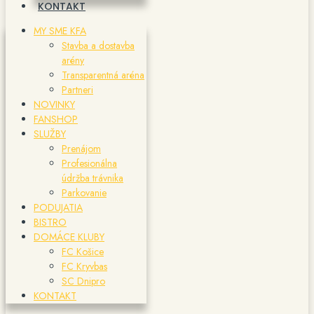
KONTAKT
MY SME KFA
Stavba a dostavba
arény
Transparentná aréna
Partneri
NOVINKY
FANSHOP
SLUŽBY
Prenájom
Profesionálna
údržba trávnika
Parkovanie
PODUJATIA
BISTRO
DOMÁCE KLUBY
FC Košice
FC Kryvbas
SC Dnipro
KONTAKT