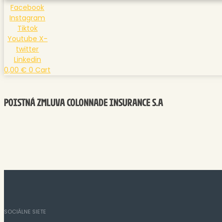
Facebook
Instagram
Tiktok
Youtube
X-
twitter
Linkedin
0,00
€
0
Cart
POISTNÁ ZMLUVA COLONNADE INSURANCE S.A
SOCIÁLNE SIETE