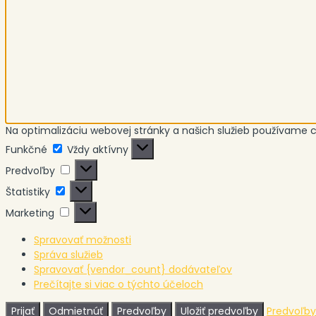
Na optimalizáciu webovej stránky a našich služieb používame c
Funkčné
Funkčné
Vždy aktívny
Predvoľby
Predvoľby
Štatistiky
Štatistiky
Marketing
Marketing
Spravovať možnosti
Správa služieb
Spravovať {vendor_count} dodávateľov
Prečítajte si viac o týchto účeloch
Prijať
Odmietnúť
Predvoľby
Uložiť predvoľby
Predvoľby