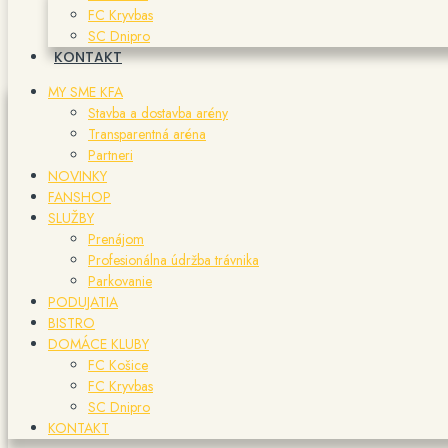
FC Kryvbas
SC Dnipro
KONTAKT
MY SME KFA
Stavba a dostavba arény
Transparentná aréna
Partneri
NOVINKY
FANSHOP
SLUŽBY
Prenájom
Profesionálna údržba trávnika
Parkovanie
PODUJATIA
BISTRO
DOMÁCE KLUBY
FC Košice
FC Kryvbas
SC Dnipro
KONTAKT