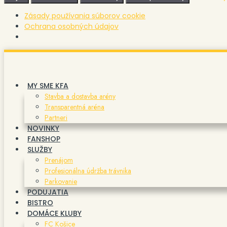
Zásady používania súborov cookie
Ochrana osobných údajov
Preskočiť
na
obsah
MY SME KFA
Stavba a dostavba arény
Transparentná aréna
Partneri
NOVINKY
FANSHOP
SLUŽBY
Prenájom
Profesionálna údržba trávnika
Parkovanie
PODUJATIA
BISTRO
DOMÁCE KLUBY
FC Košice