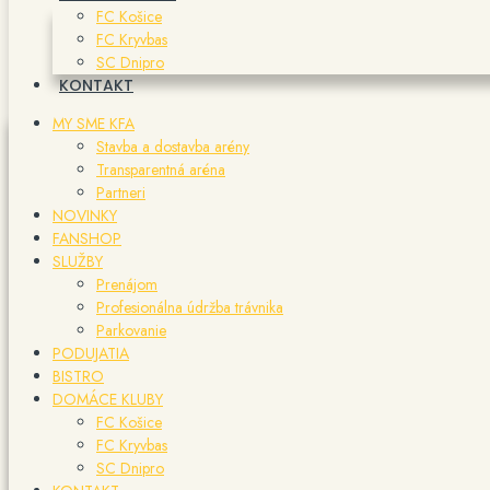
FC Košice
FC Kryvbas
SC Dnipro
KONTAKT
MY SME KFA
Stavba a dostavba arény
Transparentná aréna
Partneri
NOVINKY
FANSHOP
SLUŽBY
Prenájom
Profesionálna údržba trávnika
Parkovanie
PODUJATIA
BISTRO
DOMÁCE KLUBY
FC Košice
FC Kryvbas
SC Dnipro