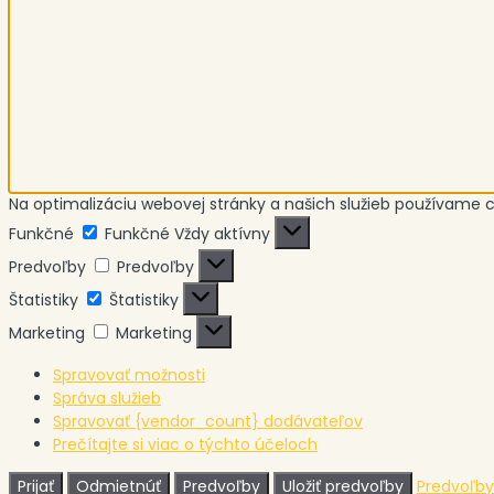
Na optimalizáciu webovej stránky a našich služieb používame c
Funkčné
Funkčné
Vždy aktívny
Predvoľby
Predvoľby
Štatistiky
Štatistiky
Marketing
Marketing
Spravovať možnosti
Správa služieb
Spravovať {vendor_count} dodávateľov
Prečítajte si viac o týchto účeloch
Prijať
Odmietnúť
Predvoľby
Uložiť predvoľby
Predvoľby